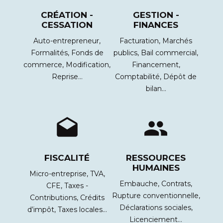
CRÉATION -
GESTION -
CESSATION
FINANCES
Auto-entrepreneur,
Facturation,
Marchés
Formalités,
Fonds de
publics,
Bail commercial,
commerce,
Modification,
Financement,
Reprise…
Comptabilité,
Dépôt de
bilan…
drafts
people
FISCALITÉ
RESSOURCES
HUMAINES
Micro-entreprise,
TVA,
Embauche,
Contrats,
CFE,
Taxes -
Rupture conventionnelle,
Contributions,
Crédits
Déclarations sociales,
d’impôt,
Taxes locales…
Licenciement…