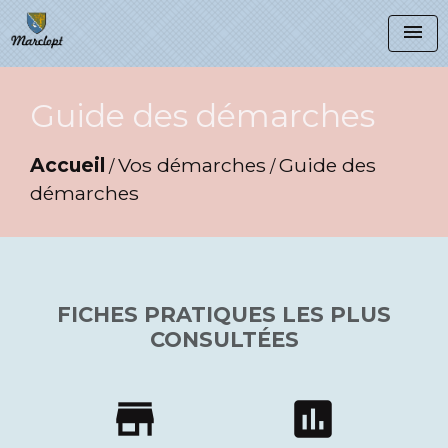
menu
Guide des démarches
Accueil
Vos démarches
Guide des
/
/
démarches
FICHES PRATIQUES LES PLUS
CONSULTÉES
store
assessment