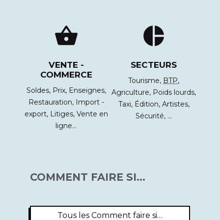
shopping_basket
pie_chart
VENTE -
SECTEURS
COMMERCE
Tourisme,
BTP
,
Soldes,
Prix,
Enseignes,
Agriculture,
Poids lourds,
Restauration,
Import -
Taxi,
Édition,
Artistes,
export,
Litiges,
Vente en
Sécurité, …
ligne…
COMMENT FAIRE SI…
Tous les Comment faire si…