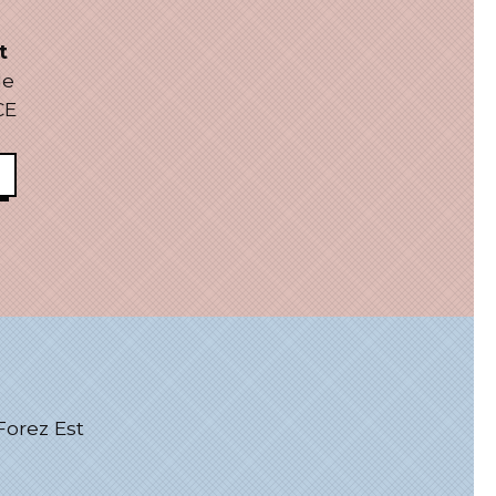
t
le
CE
rez Est