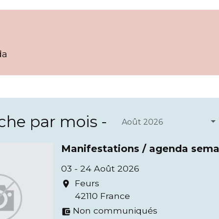
da
he par mois -
Août 2026
Manifestations / agenda sema
03 - 24 Août 2026
Feurs
location_on
42110 France
Non communiqués
account_balance_wallet