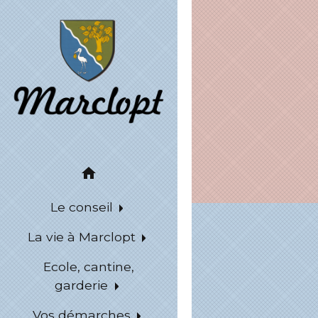
home
Le conseil
La vie à Marclopt
Ecole, cantine,
garderie
Vos démarches