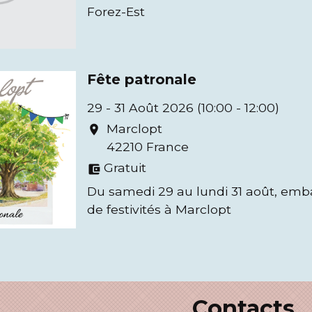
Forez-Est
Fête patronale
29 - 31 Août 2026 (10:00 - 12:00)
Marclopt
location_on
42210 France
Gratuit
account_balance_wallet
Du samedi 29 au lundi 31 août, em
de festivités à Marclopt
Contacts