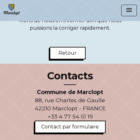
menu
Manifestement une erreur c'est produite.
Merci de nous en informer afin que nous
puissions la corriger rapidement.
Retour
Contacts
Commune de Marclopt
88, rue Charles de Gaulle
42210 Marclopt - FRANCE
+33 4 77 54 51 19
Contact par formulaire