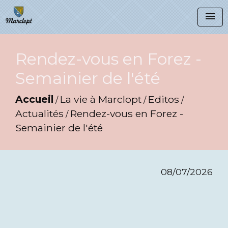
menu
Rendez-vous en Forez -
Semainier de l'été
Accueil
La vie à Marclopt
Editos
/
/
/
Actualités
Rendez-vous en Forez -
/
Semainier de l'été
08/07/2026