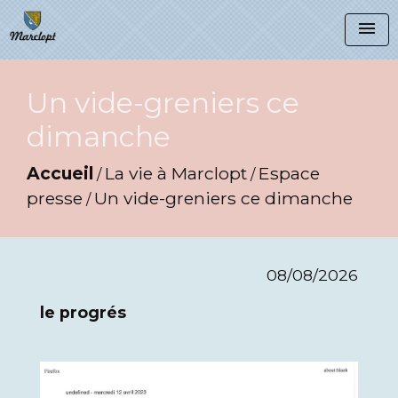
menu
Un vide-greniers ce
dimanche
Accueil
La vie à Marclopt
Espace
/
/
presse
Un vide-greniers ce dimanche
/
08/08/2026
le progrés