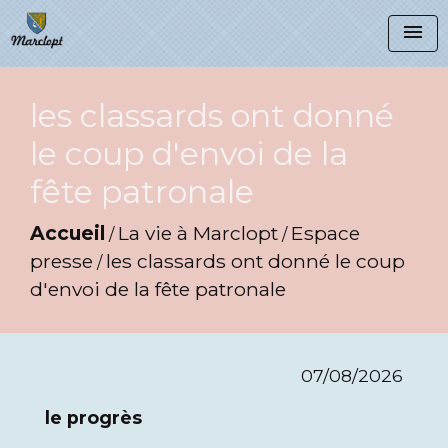
menu
les classards ont donné
le coup d'envoi de la
fête patronale
Accueil
La vie à Marclopt
Espace
/
/
presse
les classards ont donné le coup
/
d'envoi de la fête patronale
07/08/2026
le progrès