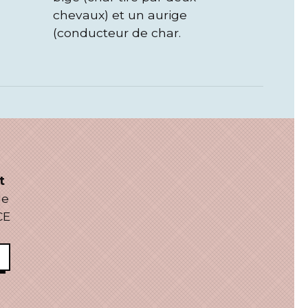
chevaux) et un aurige
(conducteur de char.
t
le
CE