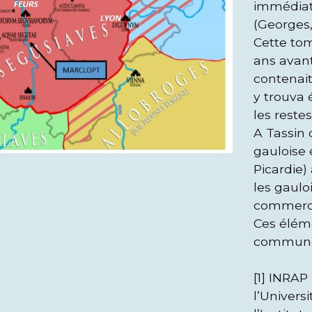
immédiat
(Georges,
Cette tom
ans avant
contenait
y trouva 
les reste
A Tassin
gauloise 
Picardie)
les gaulo
commerc
Ces éléme
commun
[1] INRA
l’Univers