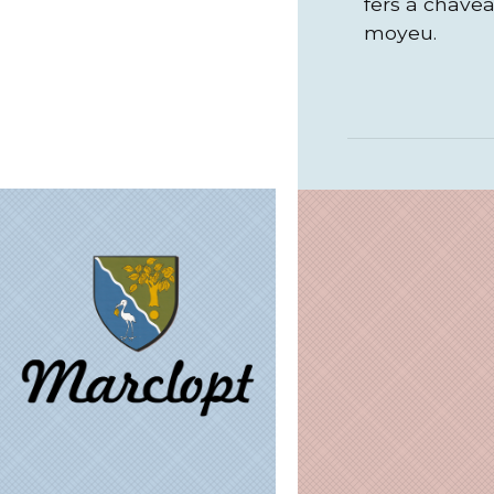
fers à chavea
moyeu.