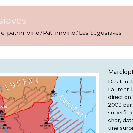
siaves
re, patrimoine
Patrimoine
Les Ségusiaves
/
/
Marclopt
Des fouil
Laurent-l
direction
2003 par
superfici
char, data
une surpr