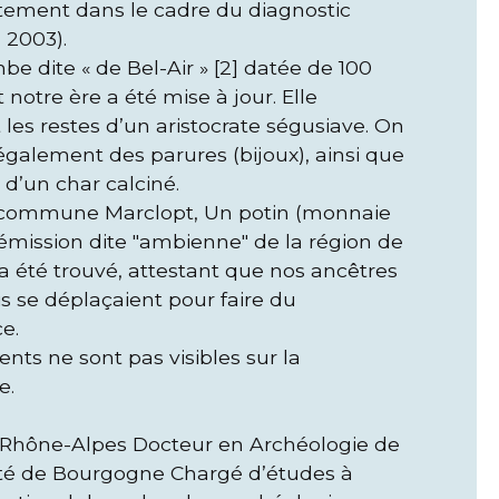
ement dans le cadre du diagnostic
 2003).
be dite « de Bel-Air » [2] datée de 100
 notre ère a été mise à jour. Elle
 les restes d’un aristocrate ségusiave. On
également des parures (bijoux), ainsi que
s d’un char calciné.
 commune Marclopt, Un potin (monnaie
émission dite "ambienne" de la région de
 a été trouvé, attestant que nos ancêtres
is se déplaçaient pour faire du
e.
nts ne sont pas visibles sur la
e.
P Rhône-Alpes Docteur en Archéologie de
ité de Bourgogne Chargé d’études à