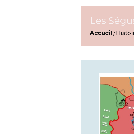
Les Ségu
Accueil
Histoi
/