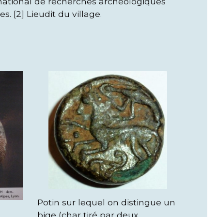
t national de recherches archéologiques
s. [2] Lieudit du village.
Potin sur lequel on distingue un
bige (char tiré par deux