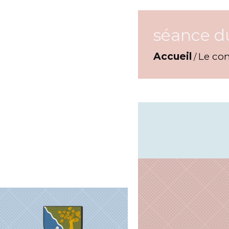
séance d
Accueil
Le con
/