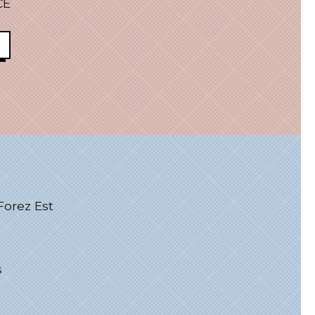
CE
rez Est
s