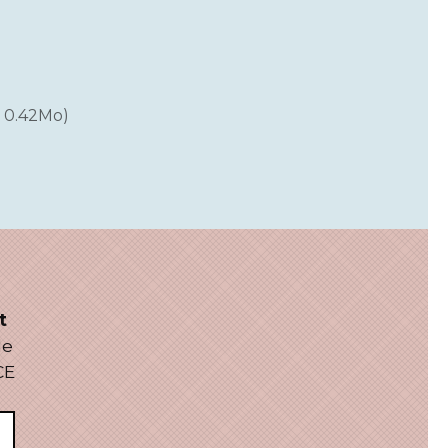
 0.42Mo)
t
le
CE