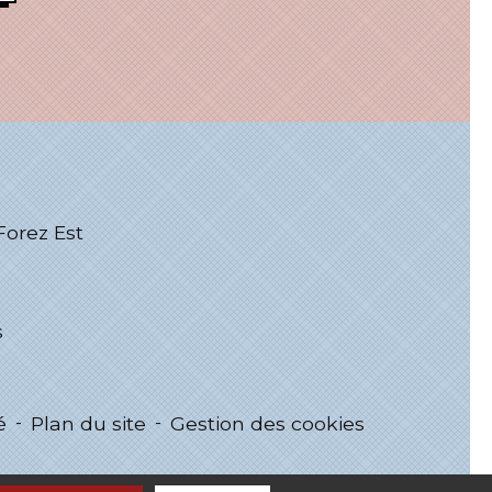
rez Est
s
é
-
Plan du site
-
Gestion des cookies