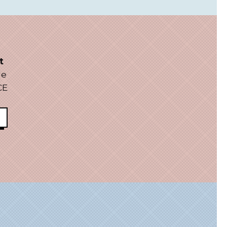
t
le
CE